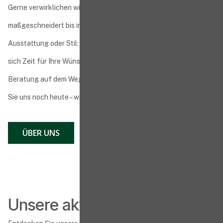
Gerne verwirklichen wir Ihre ganz persönliche Traumwohnung –
maßgeschneidert bis ins Detail. Ob Grundriss, Materialien,
Ausstattung oder Stil: Unsere hausinternen Architekten nehmen
sich Zeit für Ihre Wünsche und begleiten Sie mit individueller
Beratung auf dem Weg zu Ihrem neuen Zuhause. Kontaktieren
Sie uns noch heute – wir freuen uns auf das Gespräch mit Ihnen!
ÜBER UNS
Unsere aktuellen Projekte