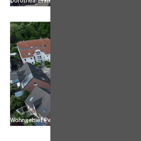
Dorothea-Erxleben-Straße 3-30
Wohngebiet Peifersbusch