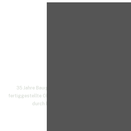
Furthmann
Massivhaus
GmbH
35 Jahre Bauqualität im Rheinland – über 500
fertiggestellte Objekte von Planung bis Ausführung
durch hausinterne Architekten