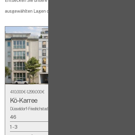
Entdecken Sie unsere aktuellen Neubauprojekte in
ausgewählten Lagen des Rheinlands
410.000 € - 1.299.000 €
Kö-Karree
Düsseldorf-Friedrichstadt
46
Wohnungen
1 - 3
Zimmer