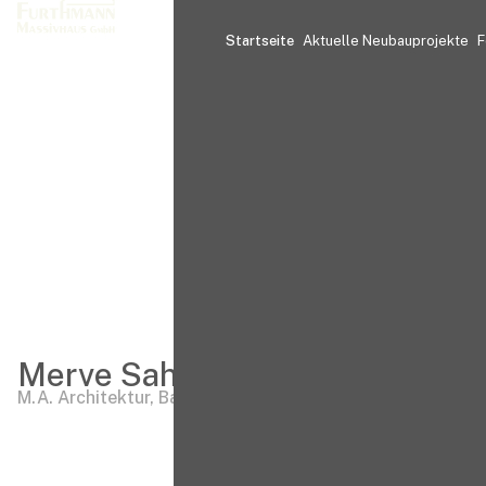
Startseite
Aktuelle Neubauprojekte
F
Merve Sahan
Merve Sahan
M.A. Architektur, Bauplanung
M.A.
Architektur, Bauplanung