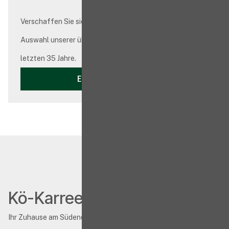
Verschaffen Sie sich einen Einblick in eine kleine
Auswahl unserer über 500 fertiggestellten Objekte der
letzten 35 Jahre.
EINBLICK
Kö-Karree
Ihr Zuhause am Südende der Königsallee