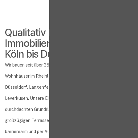
Qualitativ hochwertige
Immobilien im Rheinland von
Köln bis Düsseldorf
Wir bauen seit über 35 Jahren architektonisch gelungene
Wohnhäuser im Rheinland - in ausgewählten Lagen von Köln,
Düsseldorf, Langenfeld, Hilden, Monheim, Erkrath und
Leverkusen. Unsere Eigentumswohnungen überzeugen mit
durchdachten Grundrissen, heller Raumgestaltung sowie
großzügigen Terrassen oder Balkonen. Die Wohnungen sind
barrierearm und per Aufzug erreichbar.